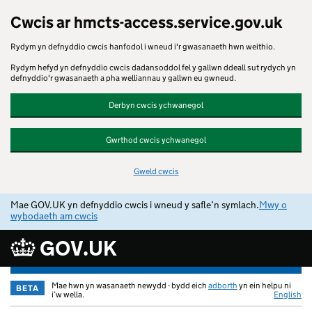
Cwcis ar hmcts-access.service.gov.uk
Rydym yn defnyddio cwcis hanfodol i wneud i'r gwasanaeth hwn weithio.
Rydym hefyd yn defnyddio cwcis dadansoddol fel y gallwn ddeall sut rydych yn
defnyddio'r gwasanaeth a pha welliannau y gallwn eu gwneud.
Derbyn cwcis ychwanegol
Gwrthod cwcis ychwanegol
Gweld cwcis
Mae GOV.UK yn defnyddio cwcis i wneud y safle’n symlach.
Mwy o
wybodaeth am cwcis
GOV.UK
Mae hwn yn wasanaeth newydd - bydd eich
adborth
yn ein helpu ni
BETA
i’w wella.
English